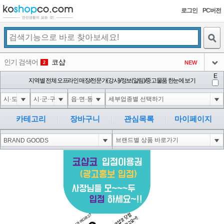
로그인
PC버전
검색
인기 검색어
코샵
NEW
2
아이콘
E
익스
지역별 전체 오프라인 매장/전문가(강사)/정보(알림)/중고물품 한눈에 보기
3
3
아이콘
미끄럼방지
NEW
4
아이콘
대성설렁탕
-16
5
카테고리
장바구니
관심목록
마이페이지
아이콘
1-1 waitfor delay '0:0:15' --
-1
6
아이콘
1
-40
1
아이콘