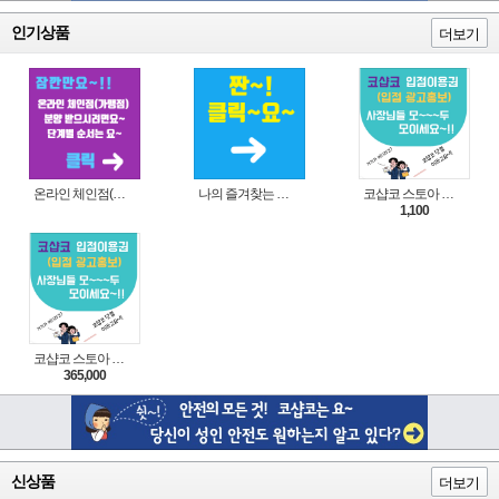
인기상품
더보기
온라인 체인점(가맹점) 분양순서(필독)
나의 즐겨찾는 상품 리스트로 편리하게 주문하세요~(쿠팡 다이나믹 배너)
코샵코 스토아 입점 1일 이용권
1,100
코샵코 스토아 입점 1년 이용권
365,000
신상품
더보기