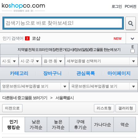
로그인
PC버전
검색
인기 검색어
코샵
NEW
2
아이콘
E
익스
지역별 전체 오프라인 매장/전문가(강사)/정보(알림)/중고물품 한눈에 보기
3
3
아이콘
미끄럼방지
NEW
4
아이콘
대성설렁탕
-16
5
카테고리
장바구니
관심목록
마이페이지
아이콘
1-1 waitfor delay '0:0:15' --
-1
6
아이콘
1
-40
1
다른동네 중고물품 보러가기
>
서울특별시
아이콘
이전으로
리스트형
갤러리형
인기
낮은
높은
구매
가나다순
역순
랭킹순
가격순
가격순
후기순