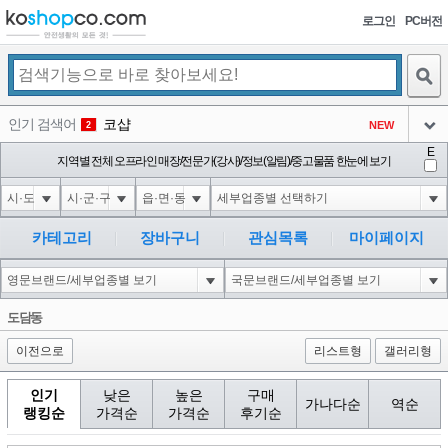
로그인
PC버전
검색
인기 검색어
코샵
NEW
2
아이콘
E
익스
지역별 전체 오프라인 매장/전문가(강사)/정보(알림)/중고물품 한눈에 보기
3
3
아이콘
미끄럼방지
NEW
4
아이콘
대성설렁탕
-16
5
카테고리
장바구니
관심목록
마이페이지
아이콘
1-1 waitfor delay '0:0:15' --
-1
6
아이콘
1
-40
1
도담동
아이콘
이전으로
리스트형
갤러리형
인기
낮은
높은
구매
가나다순
역순
랭킹순
가격순
가격순
후기순