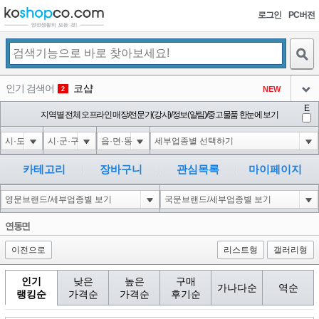
로그인
PC버전
검색
인기 검색어
코샵
NEW
2
아이콘
E
익스
지역별 전체 오프라인 매장/전문가(강사)/정보(알림)/중고물품 한눈에 보기
3
3
아이콘
미끄럼방지
NEW
4
아이콘
대성설렁탕
-16
5
카테고리
장바구니
관심목록
마이페이지
아이콘
1-1 waitfor delay '0:0:15' --
-1
6
아이콘
1
-40
1
연동면
아이콘
이전으로
리스트형
갤러리형
인기
낮은
높은
구매
가나다순
역순
랭킹순
가격순
가격순
후기순