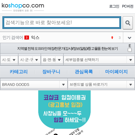
로그인
PC버전
검색
인기 검색어
익스
3
3
아이콘
E
미끄럼방지
지역별 전체 오프라인 매장/전문가(강사)/정보(알림)/중고물품 한눈에 보기
NEW
4
아이콘
대성설렁탕
-16
5
아이콘
1-1 waitfor delay '0:0:15' --
-1
6
카테고리
장바구니
관심목록
마이페이지
아이콘
1
-40
1
아이콘
코샵
NEW
2
아이콘