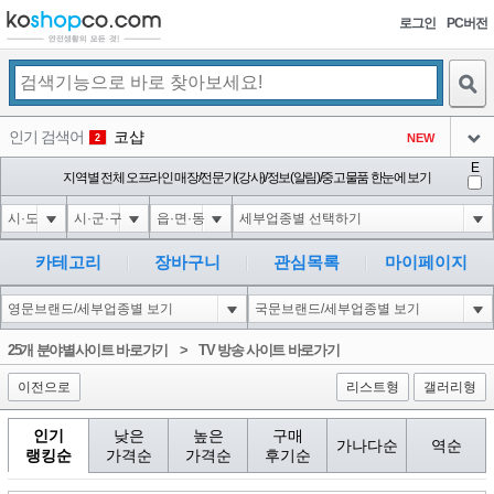
로그인
PC버전
검색
인기 검색어
코샵
NEW
2
아이콘
E
익스
지역별 전체 오프라인 매장/전문가(강사)/정보(알림)/중고물품 한눈에 보기
3
3
아이콘
미끄럼방지
NEW
4
아이콘
대성설렁탕
-16
5
카테고리
장바구니
관심목록
마이페이지
아이콘
1-1 waitfor delay '0:0:15' --
-1
6
아이콘
1
-40
1
25개 분야별사이트 바로가기
>
TV 방송 사이트 바로가기
아이콘
이전으로
리스트형
갤러리형
인기
낮은
높은
구매
가나다순
역순
랭킹순
가격순
가격순
후기순