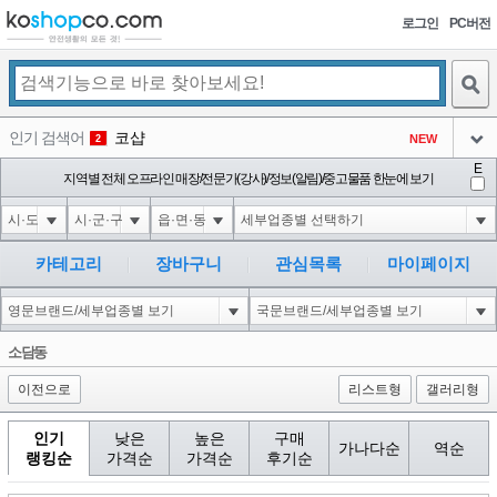
로그인
PC버전
검색
인기 검색어
코샵
NEW
2
아이콘
E
익스
지역별 전체 오프라인 매장/전문가(강사)/정보(알림)/중고물품 한눈에 보기
3
3
아이콘
미끄럼방지
NEW
4
아이콘
대성설렁탕
-16
5
카테고리
장바구니
관심목록
마이페이지
아이콘
1-1 waitfor delay '0:0:15' --
-1
6
아이콘
1
-40
1
소담동
아이콘
이전으로
리스트형
갤러리형
인기
낮은
높은
구매
가나다순
역순
랭킹순
가격순
가격순
후기순