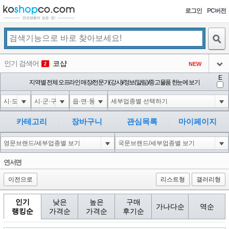
로그인
PC버전
검색
인기 검색어
코샵
NEW
2
아이콘
E
익스
지역별 전체 오프라인 매장/전문가(강사)/정보(알림)/중고물품 한눈에 보기
3
3
아이콘
미끄럼방지
NEW
4
아이콘
대성설렁탕
-16
5
카테고리
장바구니
관심목록
마이페이지
아이콘
1-1 waitfor delay '0:0:15' --
-1
6
아이콘
1
-40
1
연서면
아이콘
이전으로
리스트형
갤러리형
인기
낮은
높은
구매
가나다순
역순
랭킹순
가격순
가격순
후기순