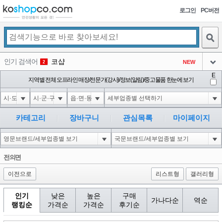
로그인
PC버전
검색
인기 검색어
코샵
NEW
2
아이콘
E
익스
지역별 전체 오프라인 매장/전문가(강사)/정보(알림)/중고물품 한눈에 보기
3
3
아이콘
미끄럼방지
NEW
4
아이콘
대성설렁탕
-16
5
카테고리
장바구니
관심목록
마이페이지
아이콘
1-1 waitfor delay '0:0:15' --
-1
6
아이콘
1
-40
1
전의면
아이콘
이전으로
리스트형
갤러리형
인기
낮은
높은
구매
가나다순
역순
랭킹순
가격순
가격순
후기순