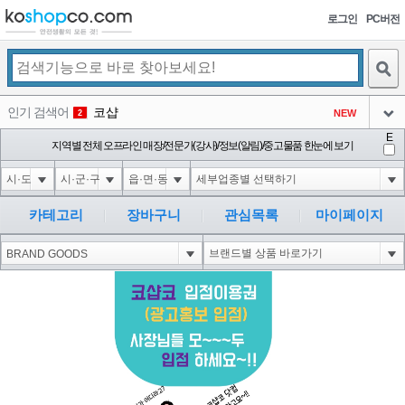
로그인
PC버전
검색
인기 검색어
코샵
NEW
2
아이콘
E
익스
지역별 전체 오프라인 매장/전문가(강사)/정보(알림)/중고물품 한눈에 보기
3
3
아이콘
미끄럼방지
NEW
4
아이콘
대성설렁탕
-16
5
카테고리
장바구니
관심목록
마이페이지
아이콘
1-1 waitfor delay '0:0:15' --
-1
6
아이콘
1
-40
1
아이콘