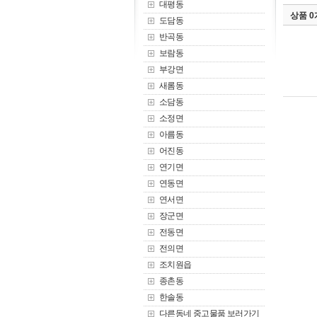
대평동
상품 
도담동
반곡동
보람동
부강면
새롬동
소담동
소정면
아름동
어진동
연기면
연동면
연서면
장군면
전동면
전의면
조치원읍
종촌동
한솔동
다른동네 중고물품 보러가기