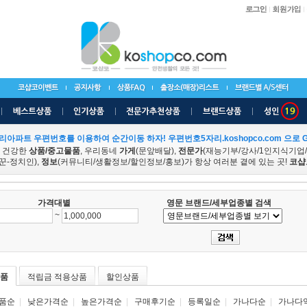
리아파트 우편번호를 이용하여 순간이동 하자! 우편번호5자리.koshopco.com 으로 G
 건강한
상품/중고물품
, 우리동네
가게
(문앞배달),
전문가
(재능기부/강사/1인지식기업
꾼-정치인),
정보
(커뮤니티/생활정보/할인정보/홍보)가 항상 여러분 곁에 있는 곳!
코샵
가격대별
영문 브랜드/세부업종별 검색
~
품
적립금 적용상품
할인상품
품순
|
낮은가격순
|
높은가격순
|
구매후기순
|
등록일순
|
가나다순
|
가나다