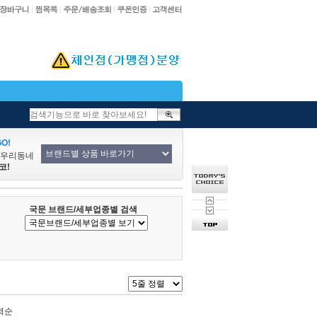
O!
/우리동네
코!
국문 브랜드/세부업종별 검색
역순