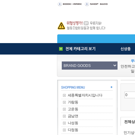
우
안전하고
일
세종특별자치시입니다
가람동
고운동
금남면
전체상
나성동
다정동
인기상