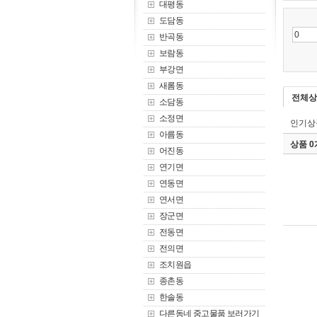
대평동
도담동
반곡동
보람동
부강면
새롬동
전체상
소담동
소정면
인기상
아름동
상품 
어진동
연기면
연동면
연서면
장군면
전동면
전의면
조치원읍
종촌동
한솔동
다른동네 중고물품 보러가기