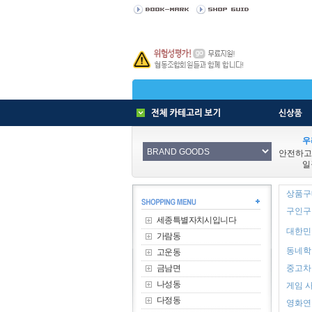
우
안전하고
일
상품구매
구인구직
세종특별자치시입니다
대한민
가람동
동네학원
고운동
금남면
중고차 
나성동
게임 사
다정동
영화연극