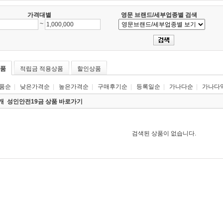
가격대별
영문 브랜드/세부업종별 검색
~
품
적립금 적용상품
할인상품
품순
|
낮은가격순
|
높은가격순
|
구매후기순
|
등록일순
|
가나다순
|
가나다
0개
성인안전19금 상품 바로가기
검색된 상품이 없습니다.