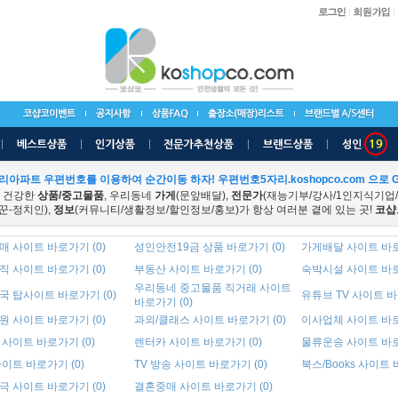
리아파트 우편번호를 이용하여 순간이동 하자! 우편번호5자리.koshopco.com 으로 G
 건강한
상품/중고물품
, 우리동네
가게
(문앞배달),
전문가
(재능기부/강사/1인지식기업
꾼-정치인),
정보
(커뮤니티/생활정보/할인정보/홍보)가 항상 여러분 곁에 있는 곳!
코샵
 사이트 바로가기 (0)
성인안전19금 상품 바로가기 (0)
가게배달 사이트 바로
 사이트 바로가기 (0)
부동산 사이트 바로가기 (0)
숙박시설 사이트 바로
우리동네 중고물품 직거래 사이트
국 탑사이트 바로가기 (0)
유튜브 TV 사이트 바
바로가기 (0)
 사이트 바로가기 (0)
과외/클래스 사이트 바로가기 (0)
이사업체 사이트 바로
사이트 바로가기 (0)
렌터카 사이트 바로가기 (0)
물류운송 사이트 바로
이트 바로가기 (0)
TV 방송 사이트 바로가기 (0)
북스/Books 사이트 
 사이트 바로가기 (0)
결혼중매 사이트 바로가기 (0)