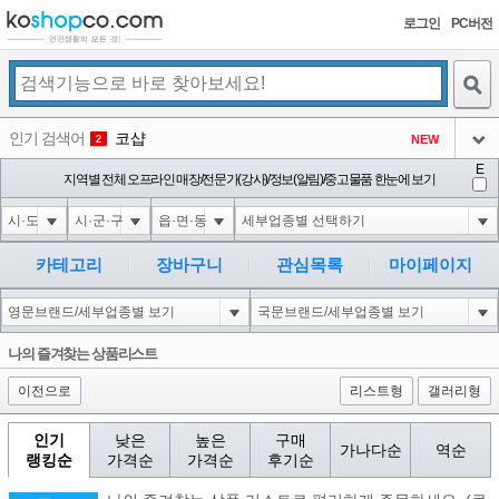
로그인
PC버전
검색
인기 검색어
코샵
NEW
2
아이콘
E
익스
지역별 전체 오프라인 매장/전문가(강사)/정보(알림)/중고물품 한눈에 보기
3
3
아이콘
미끄럼방지
NEW
4
아이콘
대성설렁탕
-16
5
카테고리
장바구니
관심목록
마이페이지
아이콘
1-1 waitfor delay '0:0:15' --
-1
6
아이콘
1
-40
1
나의 즐겨찾는 상품리스트
아이콘
이전으로
리스트형
갤러리형
인기
낮은
높은
구매
가나다순
역순
랭킹순
가격순
가격순
후기순